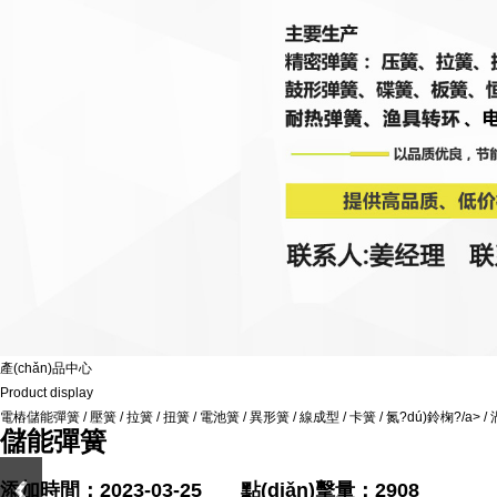
產(chǎn)品中心
Product display
電樁儲能彈簧
/
壓簧
/
拉簧
/
扭簧
/
電池簧
/
異形簧
/
線成型
/
卡簧
/
氮?dú)鈴椈?/a> /
儲能彈簧
添加時間：2023-03-25 點(diǎn)擊量：2908